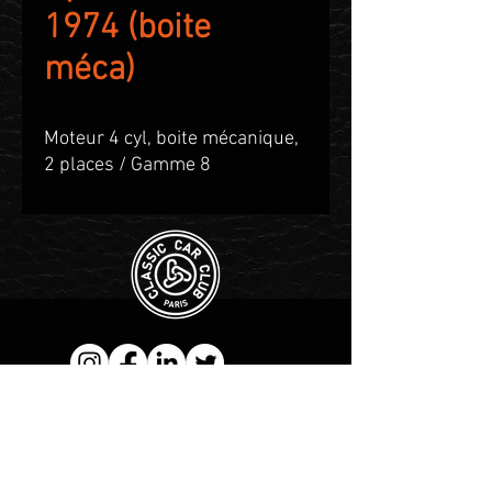
1974 (boite
méca)
Moteur 4 cyl, boite mécanique,
2 places / Gamme 8
Contact WhatsApp :
+1 555-
983-3004