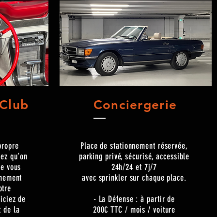
 Club
Conciergerie
propre
Place de stationnement réservée,
tez qu’on
parking privé, sécurisé, accessible
le vous
24h/24 et 7j/7
nnement
avec sprinkler sur chaque place.
otre
iciez de
- La Défense : à partir de
t de la
200€ TTC / mois / voiture