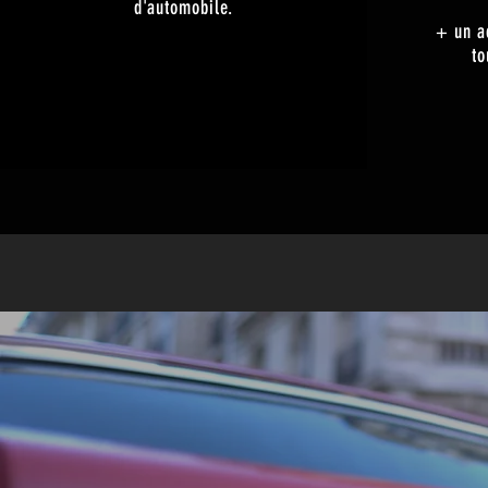
d'automobile.
+ un a
to