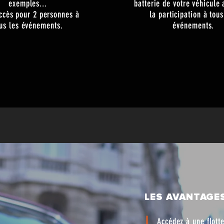
exemples...
batterie de votre véhicule 
ccès pour 2 personnes à
la participation à tou
us les événements.
événements.
Contact WhatsApp
LES AVANTAGE
Accédez à une flotte