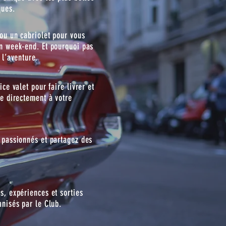
ques.
 ou un cabriolet pour vous
n week-end. Et pourquoi pas
 l’aventure.
ice valet pour faire livrer et
le directement à votre
 passionnés et partagez des
s, expériences et sorties
anisés par le Club.