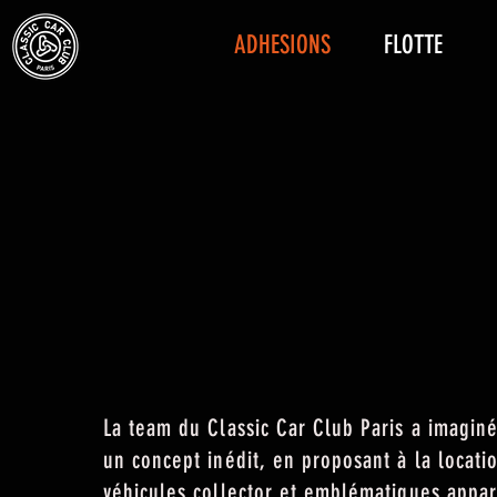
ADHESIONS
FLOTTE
Un concept et des o
répondent aux atten
propriétaires et
des
qui n'ont pas de voi
La team du Classic Car Club Paris a imagin
un concept inédit, en proposant à la locati
véhicules collector et emblématiques appar