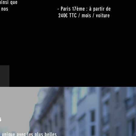
ainsi que
s nos
- Paris 17ème : à partir de
240€ TTC / mois / voiture
 : +1 555-983-3004
S
 unique avec les plus belles