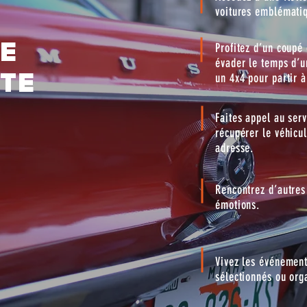
voitures emblémati
CE
Profitez d’un coupé
évader le temps d’u
TE
un 4x4 pour partir à
Faites appel au serv
récupérer le véhicu
adresse.
Rencontrez d’autres
émotions.
Vivez les événement
sélectionnés ou org