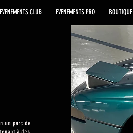
EVENEMENTS CLUB
EVENEMENTS PRO
BOUTIQUE
ffres qui
tes des
passionnés
ture.
é
on un parc de
tenant à des