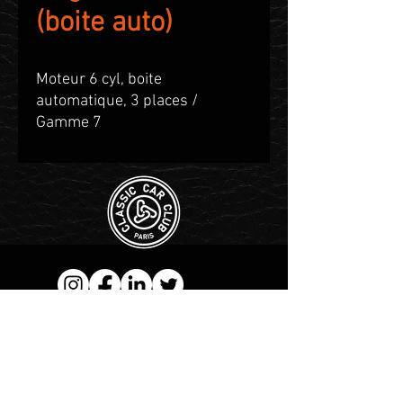
(boite auto)
Moteur 6 cyl, boite
automatique, 3 places /
Gamme 7
Contact WhatsApp :
+1 555-
983-3004