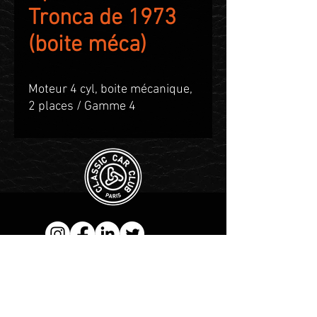
Tronca de 1973
(boite méca)
Moteur 4 cyl, boite mécanique,
2 places / Gamme 4
Contact WhatsApp :
+1 555-
983-3004