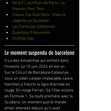
De la F1 aux Rues de Paris : La 
Passion, Pour Tous
Classic Car Club Paris : Vivez la 
Légende au Quotidien
Les Formules d'Adhésion
Questions Fréquentes
Chiffres Clés
Le moment suspendu de barcelone
Il y a des dimanches qui entrent dans 
l'histoire. Le 15 juin 2026 en est un.
Sur le Circuit de Barcelone-Catalunya, 
sous un soleil catalan implacable, Lewis 
Hamilton a franchi la ligne d'arrivée en 
rouge. En rouge Ferrari. Sa 106e victoire 
en Formule 1. Sa toute première avec la 
Scuderia. Un moment que le monde 
entier attendait depuis qu'il avait 