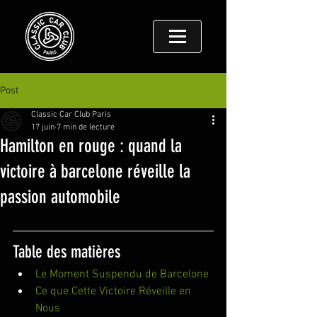
Post
Classic Car Club Paris
17 juin
7 min de lecture
Hamilton en rouge : quand la
victoire à barcelone réveille la
passion automobile
Table des matières
Le Moment Suspendu de Barcelone
Ce que Cette Victoire Réveille en 
Nous