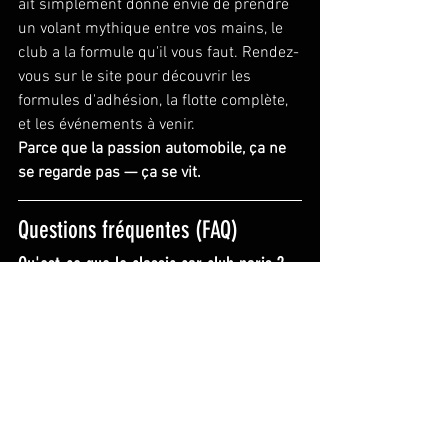
ait simplement donné envie de prendre 
un volant mythique entre vos mains, le 
club a la formule qu'il vous faut. Rendez-
vous sur le site pour découvrir les 
formules d'adhésion, la flotte complète, 
et les événements à venir.
Parce que la passion automobile, ça ne 
se regarde pas — ça se vit.
Questions fréquentes (FAQ)
Qu'est-ce que le classic car club paris ?
Le Classic Car Club Paris est un club de 
passionnés d'automobiles de collection 
basé à Paris. Il propose à ses membres 
un accès à une flotte de voitures 
classiques d'exception — Mustang, 
Corvette, Porsche, Mercedes Pagode, 
Austin Healey et bien d'autres — via un 