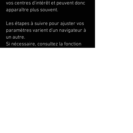
vos centres d'intérêt et peuvent donc
apparaître plus souvent.
Les étapes à suivre pour ajuster vos
paramètres varient d'un navigateur à
un autre.
Si nécessaire, consultez la fonction
d'aide de votre navigateur, ou rendez-
vous sur l’un des liens ci-dessous pour
accéder directement au manuel de
votre navigateur.
- Firefox
:
https://support.mozilla.org/fr/kb/eff
acer-les-cookies-pour-supprimer-les-
information
-
- Google Chrome
:
https://support.google.com/chrome/